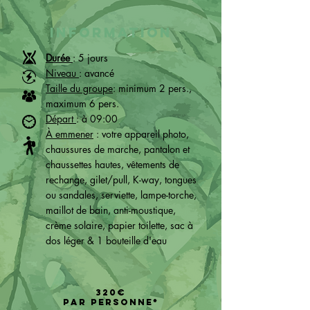
INFORMATION
Durée
: 5 jours
Niveau
: avancé
Taille du groupe
: minimum 2 pers.,
maximum 6 pers.
Départ
: à 09:00
À emmener
: votre appareil photo,
chaussures de marche, pantalon et
chaussettes hautes, vêtements de
rechange, gilet/pull, K-way, tongues
ou sandales, serviette, lampe-torche,
maillot de bain, anti-moustique,
crème solaire, papier toilette, sac à
dos léger & 1 bouteille d'eau
320€
pAr PERSONNE*