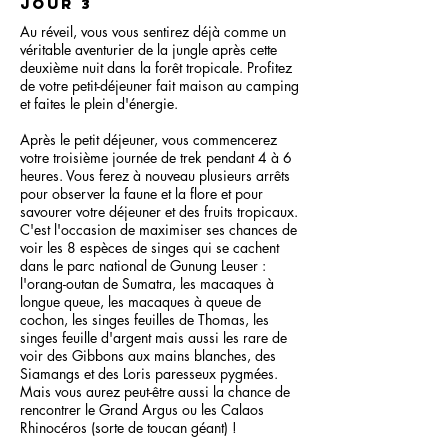
jour 3
Au réveil, vous vous sentirez déjà comme un
véritable aventurier de la jungle après cette
deuxième nuit dans la forêt tropicale. Profitez
de votre petit-déjeuner fait maison au camping
et faites le plein d'énergie.
Après le petit déjeuner, vous commencerez
votre troisième journée de trek pendant 4 à 6
heures. Vous ferez à nouveau plusieurs arrêts
pour observer la faune et la flore et pour
savourer votre déjeuner et des fruits tropicaux.
C'est l'occasion de maximiser ses chances de
voir les 8 espèces de singes qui se cachent
dans le parc national de Gunung Leuser :
l'orang-outan de Sumatra, les macaques à
longue queue, les macaques à queue de
cochon, les singes feuilles de Thomas, les
singes feuille d'argent mais aussi les rare de
voir des Gibbons aux mains blanches, des
Siamangs et des Loris paresseux pygmées.
Mais vous aurez peut-être aussi la chance de
rencontrer le Grand Argus ou les Calaos
Rhinocéros (sorte de toucan géant) !