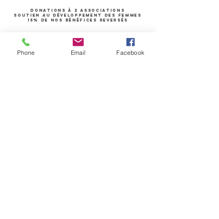
donations à 2 associations
soutien au développement des femmes
15% de nos bénéfices reversés
Phone
Email
Facebook
Retour aux différentes
options de trek
Nous vous aidons à
organiser votre séjour