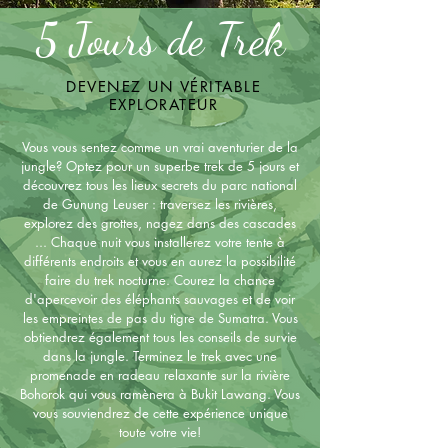
5 Jours de Trek
DEVENEZ UN VÉRITABLE
EXPLORATEUR
Vous vous sentez comme un vrai aventurier de la
jungle? Optez pour un superbe trek de 5 jours et
découvrez tous les lieux secrets du parc national
de Gunung Leuser : traversez les rivières,
explorez des grottes, nagez dans des cascades
... Chaque nuit vous installerez votre tente à
différents endroits et vous en aurez la possibilité
faire du trek nocturne. Courez la chance
d'apercevoir des éléphants sauvages et de voir
les empreintes de pas du tigre de Sumatra. Vous
obtiendrez également tous les conseils de survie
dans la jungle. Terminez le trek avec une
promenade en radeau relaxante sur la rivière
Bohorok qui vous ramènera à Bukit Lawang. Vous
vous souviendrez de cette expérience unique
toute votre vie!