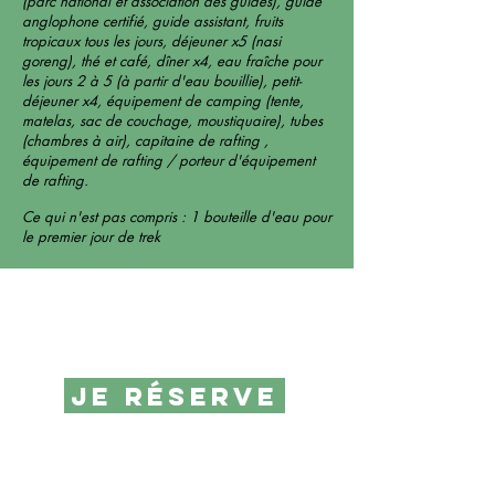
(parc national et association des guides), guide
anglophone certifié, guide assistant, fruits
tropicaux tous les jours, déjeuner x5 (nasi
goreng), thé et café, dîner x4, eau fraîche pour
les jours 2 à 5 (à partir d'eau bouillie), petit-
déjeuner x4, équipement de camping (tente,
matelas, sac de couchage, moustiquaire), tubes
(chambres à air), capitaine de rafting ,
équipement de rafting / porteur d'équipement
de rafting.
Ce qui n'est pas compris : 1 bouteille d'eau pour
le premier jour de trek
je réserve