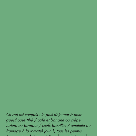
Ce qui est compris : le petit-déjeuner à notre
guesthouse (thé / café et banane ou crêpe
nature ou banane / œufs brouillés / omelette au
fromage à la tomate) jour 1, tous les permis