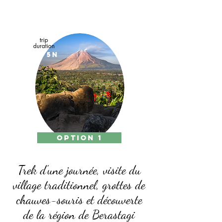
trip
duration
6D/5N
option 1
Trek d'une journée, visite du
village traditionnel, grottes de
chauves-souris et découverte
de la région de Berastagi