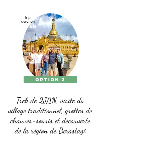
trip
duration
7D/6N
option 2
Trek de 2J/1N, visite du
village traditionnel, grottes de
chauves-souris et découverte
de la région de Berastagi