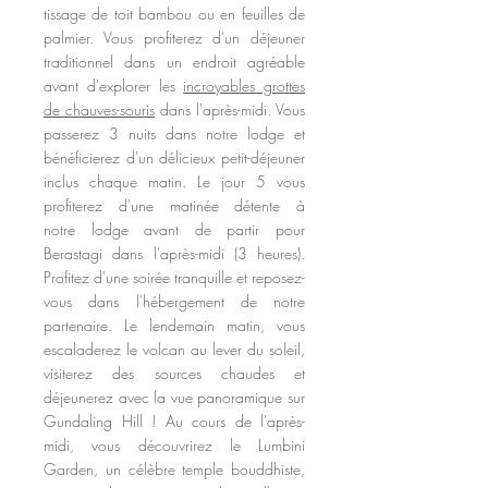
tissage de toit bambou ou en feuilles de
palmier. Vous profiterez d'un déjeuner
traditionnel dans un endroit agréable
avant d'explorer les
incroyables grottes
de chauves-souris
dans l'après-midi. Vous
passerez 3 nuits dans notre lodge et
bénéficierez d'un délicieux petit-déjeuner
inclus chaque matin. Le jour 5
vous
profiterez d'une matinée détente à
notre
lodge avant de partir pour
Berastagi dans l'après-midi (3 heures).
Profitez d'une soirée tranquille et reposez-
vous dans l'hébergement de notre
partenaire. Le lendemain matin, vous
escaladerez le volcan au lever du soleil,
visiterez des sources chaudes et
déjeunerez avec la vue panoramique sur
Gundaling Hill ! Au cours de l'après-
midi, vous découvrirez le Lumbini
Garden, un célèbre temple bouddhiste,