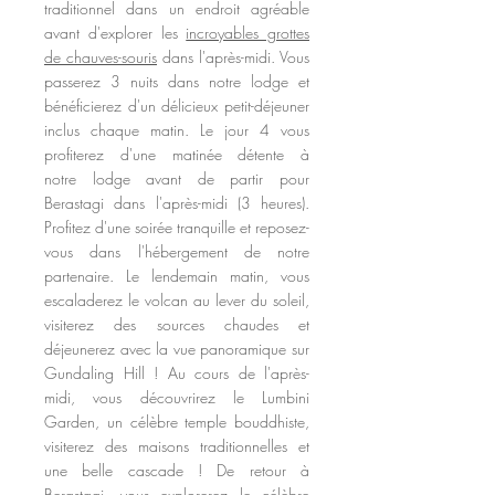
traditionnel dans un endroit agréable
avant d'explorer les
incroyables grottes
de chauves-souris
dans l'après-midi. Vous
passerez 3 nuits dans notre lodge et
bénéficierez d'un délicieux petit-déjeuner
inclus chaque matin. Le jour 4
vous
profiterez d'une matinée détente à
notre
lodge avant de partir pour
Berastagi dans l'après-midi (3 heures).
Profitez d'une soirée tranquille et reposez-
vous dans l'hébergement de notre
partenaire. Le lendemain matin, vous
escaladerez le volcan au lever du soleil,
visiterez des sources chaudes et
déjeunerez avec la vue panoramique sur
Gundaling Hill ! Au cours de l'après-
midi, vous découvrirez le Lumbini
Garden, un célèbre temple bouddhiste,
visiterez des maisons traditionnelles et
une belle cascade ! De retour à
Berastagi, vous explorerez le célèbre