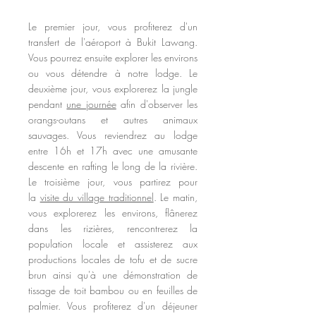
Le premier jour, vous profiterez d'un
transfert de l'aéroport à Bukit Lawang.
Vous pourrez ensuite explorer les environs
ou vous détendre à notre lodge. Le
deuxième jour, vous explorerez la jungle
pendant
une journée
afin d'observer les
orangs-outans et autres animaux
sauvages. Vous reviendrez au lodge
entre 16h et 17h avec une amusante
descente en rafting le long de la rivière.
Le troisième jour, vous partirez pour
la
visite du village traditionnel
. Le matin,
vous explorerez les environs, flânerez
dans les rizières, rencontrerez la
population locale et assisterez aux
productions locales de tofu et de sucre
brun ainsi qu'à une démonstration de
tissage de toit bambou ou en feuilles de
palmier. Vous profiterez d'un déjeuner