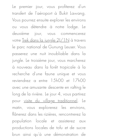
Le premier jour, vous profiterez d'un
transfert de l'aéroport à Bukit Lawang.
Vous pourrez ensuite explorer les environs
ou vous détendre
à
notre lodge. Le
deuxième jour, vous commencerez
votre
Trek dans la jungle 2J/1N
à travers
le parc national de Gunung Leuser. Vous
passerez une nuit inoubliable dans la
jungle. Le troisième jour, vous marcherez
à nouveau dans la forêt tropicale à la
recherche d'une faune unique et vous
reviendrez a entre 15h00 et 17h00
avec une amusante descente en rafting le
long de la rivière. Le jour 4, vous partirez
pour
visite du village traditionnel
. Le
matin, vous explorerez les environs,
flânerez dans les rizières, rencontrerez la
population locale et assisterez aux
productions locales de tofu et de sucre
brun ainsi qu'à une démonstration de