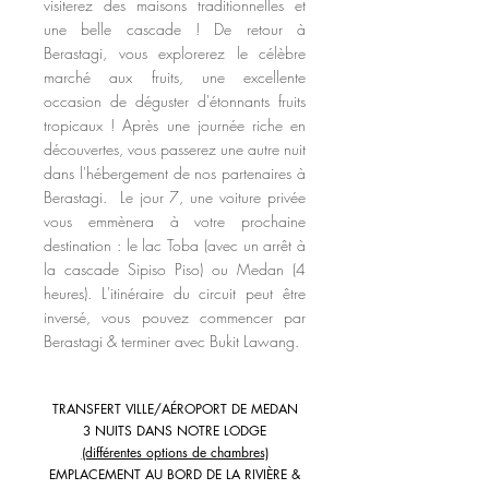
visiterez des maisons traditionnelles et
une belle cascade ! De retour à
Berastagi, vous explorerez le célèbre
marché aux fruits, une excellente
occasion de déguster d'étonnants fruits
tropicaux ! Après une journée riche en
découvertes, v
ous passerez une autre nuit
dans l'hébergement de nos partenaires à
Berastagi.
Le jour 7
, une voiture privée
vous emmènera à votre prochaine
destination : le lac Toba (avec un arrêt à
la cascade Sipiso Piso) ou Medan (4
heures). L'itinéraire du circuit peut être
inversé, vous pouvez commencer par
Berastagi & terminer avec Bukit Lawang.
TRANSFERT VILLE/AÉROPORT DE MEDAN
3 NUITS DANS NOTRE LODGE
(différentes options de chambres)
EMPLACEMENT AU BORD DE LA RIVIÈRE &