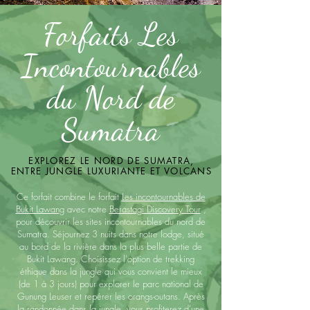
Forfaits Les
Incontournables
du Nord de
Sumatra
EXPLOREZ LE NORD DE SUMATRA,
ENTRE JUNGLE LUXURIANTE ET VOLCANS
Ce forfait combine le forfait
Les incontournables de
Bukit Lawang
avec notre
Berastagi Discovery Tour
,
pour découvrir les sites incontournables du nord de
Sumatra. Séjournez 3 nuits dans notre lodge, situé
au bord de la rivière dans la plus belle partie de
Bukit Lawang. Choisissez l'option de trekking
éthique dans la jungle qui vous convient le mieux
(de 1 à 3 jours) pour explorer le parc national de
Gunung Leuser et repérer les orangs-outans. Après
la randonnée dans la jungle, vous profiterez d'une