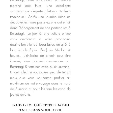
marché aux fruits, une excellente
occasion de déguster d'étonnants fruits
tropicaux ! Après une journée riche en
découvertes, v
ous passerez une autre nuit
dans l'hébergement de nos partenaires à
Berastagi.
Le jour 6
, une voiture privée
vous emmènera à votre prochaine
destination : le lac Toba (avec un arrêt à
la cascade Sipiso Piso) ou Medan (4
heures). L'itinéraire du circuit peut être
inversé, vous pouvez commencer par
Berastagi & terminer avec Bukit Lawang.
Circuit idéal
si vous avez peu de temps
mais que vous souhaitez profiter au
maximum de votre voyage dans le nord
de Sumatra et pour les familles avec de
jeunes enfants.
TRANSFERT VILLE/AÉROPORT DE
MEDAN
3 NUITS DANS NOTRE
LODGE