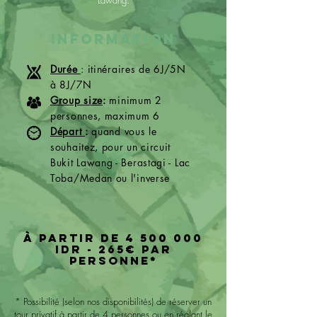
Lawang.
INFORMATION
Durée
: itinéraires de 6J/5N
à 8J/7N
Group size
:
minimum 2
personnes, maximum 6
Départ
:
quand vous le
souhaitez, pour un circuit
Bukit Lawang - Berastagi - Lac
Toba/Medan ou l'inverse
à partir de
4 500 000
IDR - 265€ par
PERSONNE*
* Possibilité (selon nos disponibilités) de réserver un
t
our privatif
à partir de 4 personnes ou en réglant le