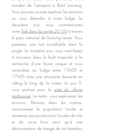
transfert de l'aéroport à Bukit Lawang.
Vous pourrez ensuite explorer les environs
ou vous détendre
à
notre lodge. Le
deuxième jour, vous commencerez
votre
Trek dans la jungle 2J/1N
à travers
le parc national de Gunung Leuser. Vous
passerez une nuit inoubliable dans la
jungle. Le troisième jour, vous marcherez
à nouveau dans la forêt tropicale à la
recherche d'une faune unique et vous
reviendrez au lodge entre 15h00 et
17h00 avec une amusante descente en
rafting le long de la rivière. Le jour 5,
vous partirez pour la
visite du village
traditionnel
. Le matin, vous explorerez les
environs, flânerez dans les rizières,
rencontrerez la population locale et
assisterez aux productions locales de tofu
et de sucre brun ainsi qu'à une
démonstration de tissage de toit bambou