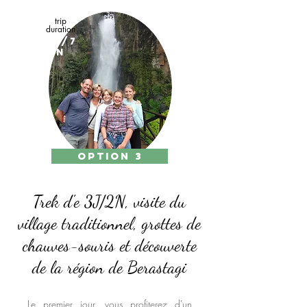
trip
duration
8D/7
N
option 3
Trek d'e 3J/2N, visite du
village traditionnel, grottes de
chauves-souris et découverte
de la région de Berastagi
Le premier jour, vous profiterez d'un